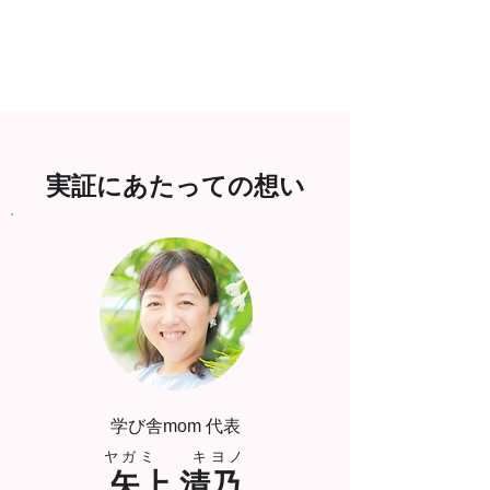
実証にあたっての想い
学び舎mom 代表
ヤガミ キヨノ
矢上 清乃