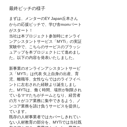
最終ピッチの様子
まずは、メンターのEY Japan丘本さん
からの応援ピッチで、学び舎momパート
がスタート！
当社は本プロジェクト参加時にオンライ
ンアシスタントサービス「MYTi」の実証
実験中で、こちらのサービスのブラッシ
ュアップを本プロジェクトにて進めまし
た。以下の内容を発表いたしました。
新事業のオンラインアシスタントサービ
ス「MYTi」は代表 矢上自身の出産、育
児、離職等、女性ならではのライフイベ
ントに左右された経験より誕生しまし
た。MYTiは、働く時間、場所が制限され
ているママたちがチームとなり、経営者
の方々がコア業務に集中できるよう、ノ
ンコア業務を請け負うサービスを提供し
ています。
既存の人材事業者ではカバーしきれてい
ない人材教育の部分を、MYTiでは当社既