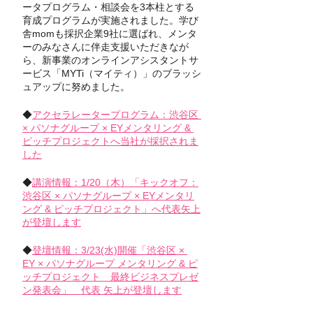
ータプログラム・相談会を3本柱とする
育成プログラムが実施されました。学び
舎momも採択企業9社に選ばれ、メンタ
ーのみなさんに伴走支援いただきなが
ら、新事業のオンラインアシスタントサ
ービス「MYTi（マイティ）」のブラッシ
ュアップに努めました。
◆
アクセラレータープログラム：渋谷区 
× パソナグループ × EYメンタリング & 
ピッチプロジェクトへ当社が採択されま
した
◆
講演情報：1/20（木）「キックオフ：
渋谷区 × パソナグループ × EYメンタリ
ング & ピッチプロジェクト」へ代表矢上
が登壇します
◆
登壇情報：3/23(水)開催「渋谷区 × 
EY × パソナグループ メンタリング & ピ
ッチプロジェクト　最終ビジネスプレゼ
ン発表会」　代表 矢上が登壇します