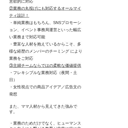
意欲的に対応
②業務の丸投げにも対応するオールマイ
ティ設計！
・単純業務はもちろん、SNSプロモーシ
ョン、イベント事務局運営といった幅広
い業務まで対応可能
・豊富な人材を抱えているからこそ、多
様な経歴のメンバーのチーミング により
業務をご対応
③主婦チームならではの柔軟な価値提供
・フレキシブルな業務対応（夜間・土
日）
・女性視点での商品アイデア／広告文の
発想
また、ママ人材から見えてきた強みで
す。
・業務のためだけでなく、ヒューマンス