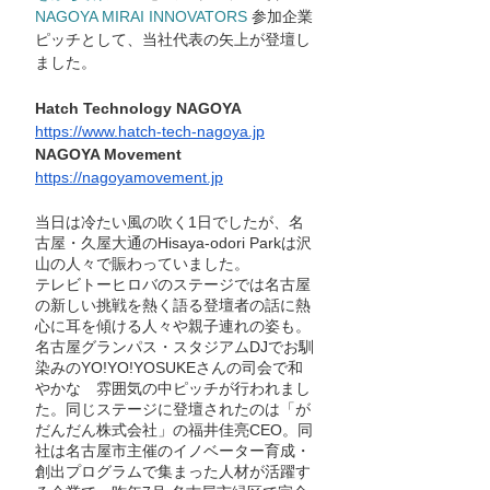
NAGOYA MIRAI INNOVATORS
 参加企業
ピッチとして、当社代表の矢上が登壇し
ました。
Hatch Technology
 NAGOYA　
https://www.hatch-tech-nagoya.jp
NAGOYA Movement 
https://nagoyamovement.jp
当日は冷たい風の吹く1日でしたが、名
古屋・久屋大通のHisaya-odori Parkは沢
山の人々で賑わっていました。
テレビトーヒロバのステージでは名古屋
の新しい挑戦を熱く語る登壇者の話に熱
心に耳を傾ける人々や親子連れの姿も。
名古屋グランパス・スタジアムDJでお馴
染みのYO!YO!YOSUKEさんの司会で和
やかな　雰囲気の中ピッチが行われまし
た。同じステージに登壇されたのは「が
だんだん株式会社」の福井佳亮CEO。同
社は名古屋市主催のイノベーター育成・
創出プログラムで集まった人材が活躍す