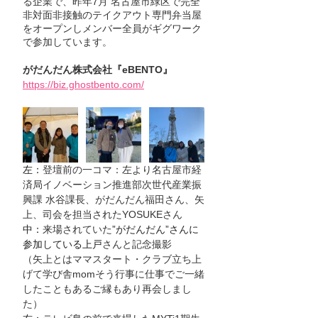
る企業で、昨年7月 名古屋市緑区で完全
非対面非接触のテイクアウト専門弁当屋
をオープンしメンバー全員がギグワーク
で参加しています。
がだんだん株式会社『eBENTO』  
https://biz.ghostbento.com/
左：
登壇前の一コマ：左より名古屋市経
済局イノベーション推進部次世代産業振
興課 水谷課長、がだんだん福田さん、矢
上、司会を担当されたYOSUKEさん
中：
来場されていた
”がだんだん”さんに
参加している上戸
さんと記念撮影
（矢上とはママスタート・クラブ立ち上
げて学び舎momそう行事に仕事でご一緒
したこともあるご縁もあり再会しまし
た）