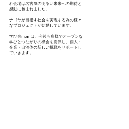
れ会場は名古屋の明るい未来への期待と
感動に包まれました。
ナゴヤが目指す社会を実現する為の様々
なプロジェクトが始動しています。
学び舎momは、
今後も多様でオープンな
学びとつながりの機会を提供し、個人・
企業・自治体の新しい挑戦をサポートし
ていきます。
今後のイベント情報発信はこちらか
ら↓
学び舎mom HP 　　　 ：
https://manabiyamom.com/blog/
学び舎mom Facebook ：
https://www.facebook.com/manabiyamo
m/
学び舎mom Instagram：