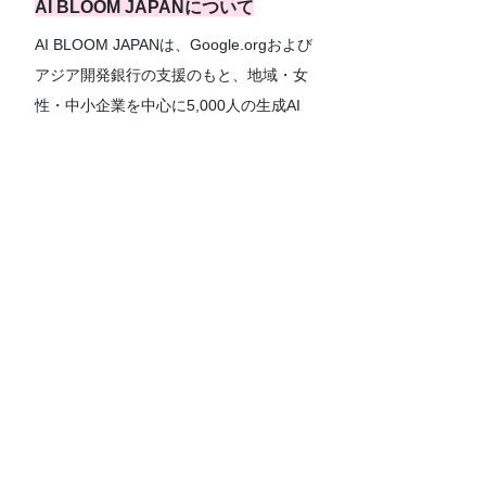
AI BLOOM JAPANについて
AI BLOOM JAPANは、Google.orgおよび
アジア開発銀行の支援のもと、地域・女
性・中小企業を中心に5,000人の生成AI
人材育成を目指すプロジェクトです。生
成AIを「一部の専門家のための技術」で
はなく、誰もが活用できる実践的なツー
ルとして学び、仕事や地域活動に活かせ
る人材の育成を推進しています。
皆さまのご参加をお待ちしております。