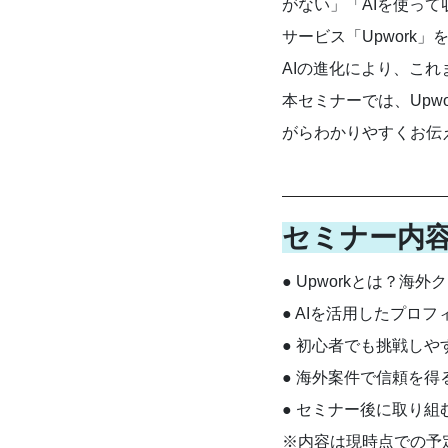
がない」「AIを使っ
サービス「Upwork
AIの進化により、こ
本セミナーでは、Upw
がらわかりやすくお伝
セミナー内
● Upworkとは？
● AIを活用したプロ
● 初心者でも挑戦し
● 海外案件で信頼を
● セミナー後に取り
※内容は現時点での予