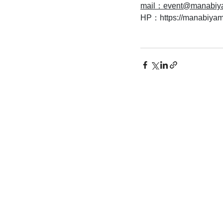
mail：event@manabi
HP：
https://manabiy