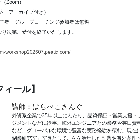
（Zoom）
（税込・アーカイブ付き）
PAN修了者・グループコーチング参加者は無料
になり次第、受付を終了いたします。
oom-workshop202607.peatix.com/
フィール】
講師：はらぺこきんぐ
外資系企業で35年以上にわたり、品質保証・営業支援・
ジメントなどに従事。海外エンジニアとの業務や英日資
など、グローバルな環境で豊富な実務経験を積む。現在
副業研究室」室長として、AIを活用した副業や海外案件