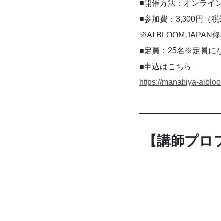
■開催方法：オンライン
■参加費：3,300円
※AI BLOOM JA
■定員：25名※定員
■申込はこちら　
https://manabiya-aibl
 【講師プロ