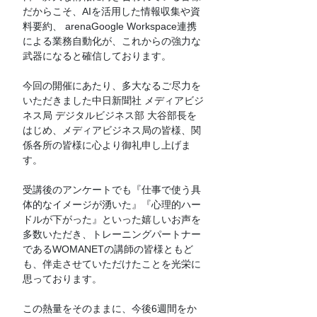
だからこそ、AIを活用した情報収集や資
料要約、 arenaGoogle Workspace連携
による業務自動化が、これからの強力な
武器になると確信しております。
今回の開催にあたり、多大なるご尽力を
いただきました中日新聞社 メディアビジ
ネス局 デジタルビジネス部 大谷部長を
はじめ、メディアビジネス局の皆様、関
係各所の皆様に心より御礼申し上げま
す。
受講後のアンケートでも『仕事で使う具
体的なイメージが湧いた』『心理的ハー
ドルが下がった』といった嬉しいお声を
多数いただき、トレーニングパートナー
であるWOMANETの講師の皆様ともど
も、伴走させていただけたことを光栄に
思っております。
この熱量をそのままに、今後6週間をか