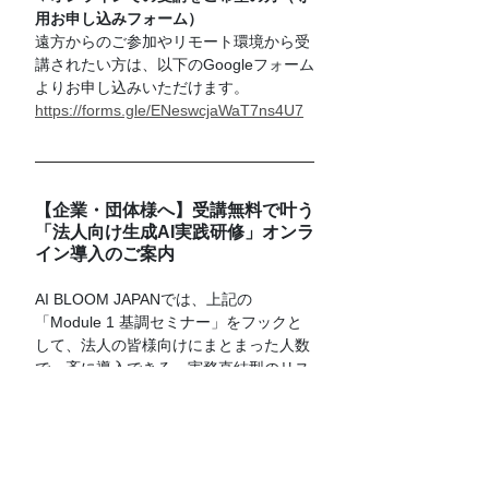
用お申し込みフォーム）
遠方からのご参加やリモート環境から受
講されたい方は、以下のGoogleフォーム
よりお申し込みいただけます。
https://forms.gle/ENeswcjaWaT7ns4U7
【企業・団体様へ】受講無料で叶う
「法人向け生成AI実践研修」オンラ
イン導入のご案内
AI BLOOM JAPANでは、上記の
「Module 1 基調セミナー」をフックと
して、法人の皆様向けにまとまった人数
で一斉に導入できる、実務直結型のリス
キリングプログラムを受講無料でご提供
しています。本プログラムはオンライン
受講に完全対応しており、全国の各拠点
やリモートワーク環境からでも場所を選
ばずにご参加いただけます。